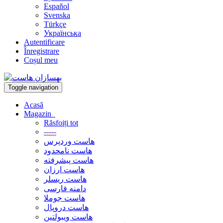
Español
Svenska
Türkçe
Українська
Autentificare
Înregistrare
Coșul meu
Toggle navigation
Acasă
Magazin
Răsfoiți tot
-----
هاست وردپرس
هاست نامحدود
هاست پیشرفته
هاست ارزان
هاست ریسلر
دامنه فارسی
هاست جوملا
هاست دروپال
هاست ویبولتین