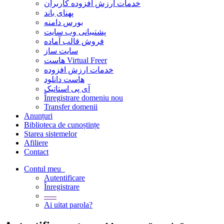
خدمات ارزش افزوده کاربران
پهنای باند
بورس دامنه
پشتیبانی وب سایت
فروش قالب آماده
سایت ساز
هاست Virtual Freer
خدمات ارزش افزوده
هاست دانلود
آی پی استاتیک
Înregistrare domeniu nou
Transfer domenii
Anunțuri
Biblioteca de cunoștințe
Starea sistemelor
Afiliere
Contact
Contul meu
Autentificare
Înregistrare
-----
Ai uitat parola?