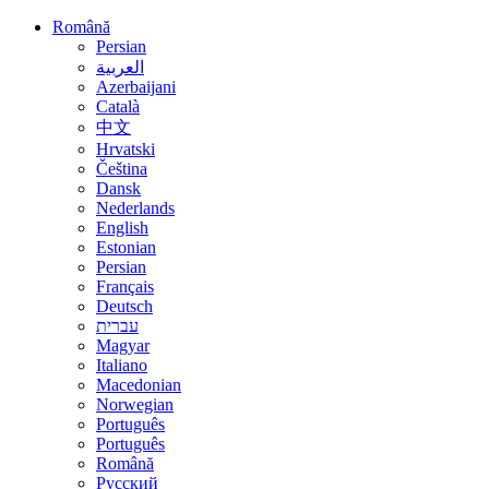
Română
Persian
العربية
Azerbaijani
Català
中文
Hrvatski
Čeština
Dansk
Nederlands
English
Estonian
Persian
Français
Deutsch
עברית
Magyar
Italiano
Macedonian
Norwegian
Português
Português
Română
Русский