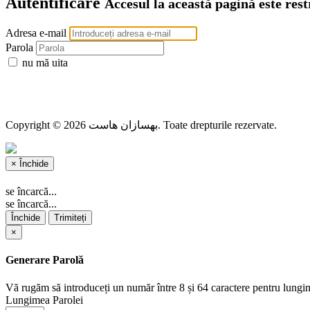
Autentificare
Accesul la această pagină este rest
Adresa e-mail
Parola
nu mă uita
Copyright © 2026 بهسازان هاست. Toate drepturile rezervate.
×
Închide
se încarcă...
se încarcă...
Închide
Trimiteți
×
Generare Parolă
Vă rugăm să introduceți un număr între 8 și 64 caractere pentru lungi
Lungimea Parolei