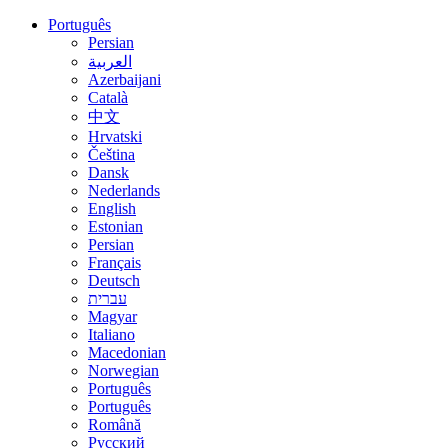
Português
Persian
العربية
Azerbaijani
Català
中文
Hrvatski
Čeština
Dansk
Nederlands
English
Estonian
Persian
Français
Deutsch
עברית
Magyar
Italiano
Macedonian
Norwegian
Português
Português
Română
Русский