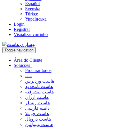
Español
Svenska
Türkçe
Українська
Login
Registrar
Visualizar carrinho
Toggle navigation
Área do Cliente
Soluções
Procurar todos
-----
هاست وردپرس
هاست نامحدود
هاست پیشرفته
هاست ارزان
هاست ریسلر
دامنه فارسی
هاست جوملا
هاست دروپال
هاست ویبولتین