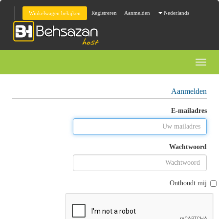
Registreren
Aanmelden
Nederlands
Winkelwagen bekijken
Toggl
naviga
Aanmelden
E-mailadres
Wachtwoord
Onthoudt mij