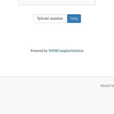
Şifrəmi unutdum?
Powered by
WHMCompleteSolution