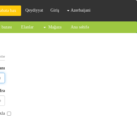
Qeydiyyat
Giriş
Azerbaijani
əbətə bax
 bazası
Elanlar
Mağaza
Ana səhifə
bilər
anı
frə
xla