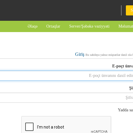
S
Əlaqə
Ortaqlar
Server/Şəbəkə vəziyyəti
Məlumat
Giriş
Bu səhifəyə yalnız müştərilər daxil ola 
E-poçt ünv
Şi
Yadda sa