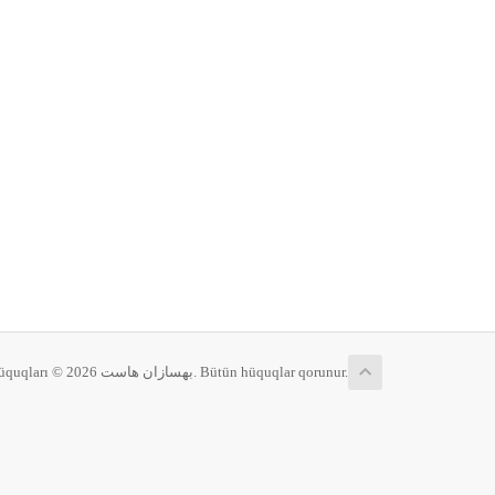
Müəllif hüquqları © 2026 بهسازان هاست. Bütün hüquqlar qorunur.