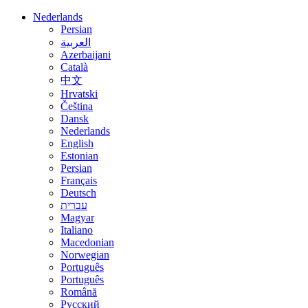
Nederlands
Persian
العربية
Azerbaijani
Català
中文
Hrvatski
Čeština
Dansk
Nederlands
English
Estonian
Persian
Français
Deutsch
עברית
Magyar
Italiano
Macedonian
Norwegian
Português
Português
Română
Русский