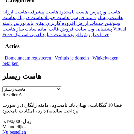
Categorieën
هاست وردپرس
هاست نامحدود
هاست پیشرفته
هاست ارزان
هاست ریسلر
دامنه فارسی
هاست جوملا
هاست دروپال
هاست
ویبولتین
خدمات ارزش افزوده کاربران
پهنای باند
بورس دامنه
پشتیبانی وب سایت
فروش قالب آماده
سایت ساز
هاست Virtual
Freer
آی پی استاتیک
هاست دانلود
خدمات ارزش افزوده
Acties
Domeinnaam registreren
Verhuis je domein
Winkelwagen
bekijken
هاست ریسلر
Reseller A
فضا 10 گیگابایت ، پهنای باند نامحدود ، دامنه رایگان (در صورت
پرداخت سالیانه) دارد ، امکانات نامحدود
5,190,000 ریال
Maandelijks
Nu bestellen