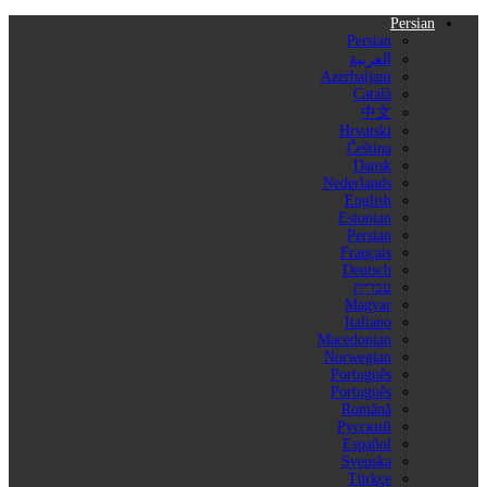
Persian
Persian
العربية
Azerbaijani
Català
中文
Hrvatski
Čeština
Dansk
Nederlands
English
Estonian
Persian
Français
Deutsch
עברית
Magyar
Italiano
Macedonian
Norwegian
Português
Português
Română
Русский
Español
Svenska
Türkçe