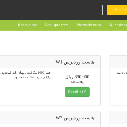
Se hand
Kontakt oss
Bonusprogram
Nettverksstatus
Kunnskaps
هاست وردپرس W1
ود ، دامنه
فضا 1000 مگابایت ، پهنای باند نامحدود 
890,000 ریال
رایگان دارد، امکانات نامحدود
Månedlig
Bestill nå
هاست وردپرس W3