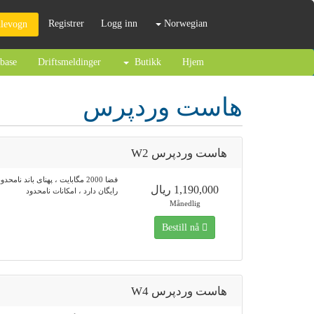
Registrer
Logg inn
Norwegian
levogn »
base
Driftsmeldinger
Butikk
Hjem
هاست وردپرس
هاست وردپرس W2
فضا 2000 مگابایت ، پهنای باند نامحد
1,190,000 ریال
رایگان دارد ، امکانات نامحدود
Månedlig
Bestill nå
هاست وردپرس W4