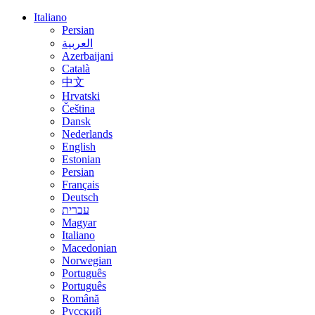
Italiano
Persian
العربية
Azerbaijani
Català
中文
Hrvatski
Čeština
Dansk
Nederlands
English
Estonian
Persian
Français
Deutsch
עברית
Magyar
Italiano
Macedonian
Norwegian
Português
Português
Română
Русский