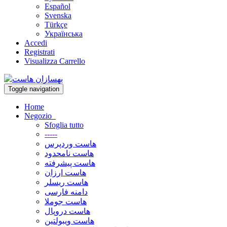
Español
Svenska
Türkçe
Українська
Accedi
Registrati
Visualizza Carrello
Toggle navigation
Home
Negozio
Sfoglia tutto
-----
هاست وردپرس
هاست نامحدود
هاست پیشرفته
هاست ارزان
هاست ریسلر
دامنه فارسی
هاست جوملا
هاست دروپال
هاست ویبولتین