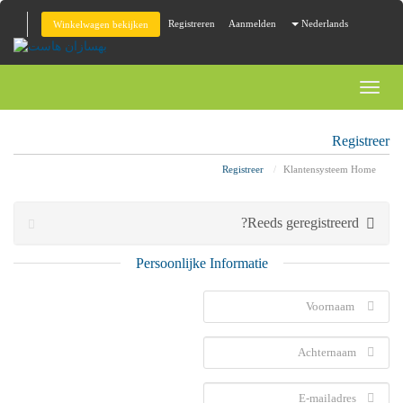
Registreren
Aanmelden
Nederlands
Winkelwagen bekijken
Toggl
naviga
Registreer
Registreer
Klantensysteem Home
Reeds geregistreerd?
Persoonlijke Informatie