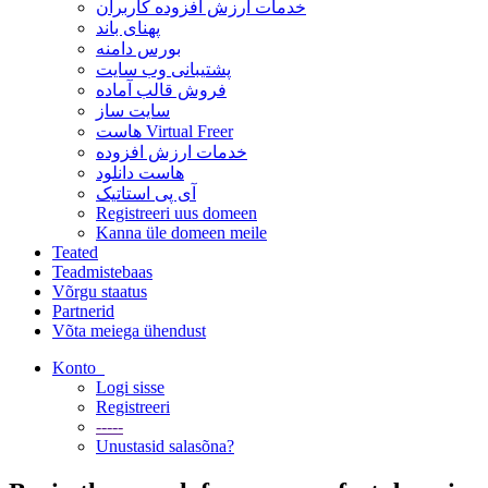
خدمات ارزش افزوده کاربران
پهنای باند
بورس دامنه
پشتیبانی وب سایت
فروش قالب آماده
سایت ساز
هاست Virtual Freer
خدمات ارزش افزوده
هاست دانلود
آی پی استاتیک
Registreeri uus domeen
Kanna üle domeen meile
Teated
Teadmistebaas
Võrgu staatus
Partnerid
Võta meiega ühendust
Konto
Logi sisse
Registreeri
-----
Unustasid salasõna?