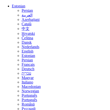
Estonian
Persian
العربية
Azerbaijani
Català
中文
Hrvatski
Čeština
Dansk
Nederlands
English
Estonian
Persian
Français
Deutsch
עברית
Magyar
Italiano
Macedonian
Norwegian
Português
Português
Română
Русский