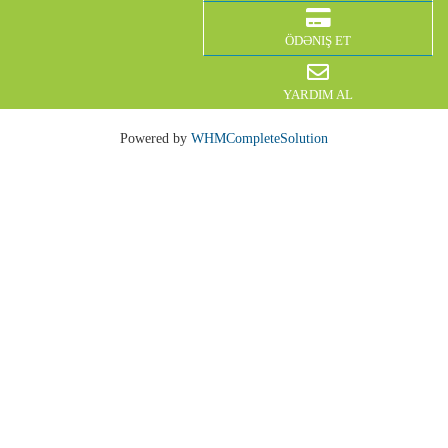
ÖDƏNIŞ ET
YARDIM AL
Powered by
WHMCompleteSolution