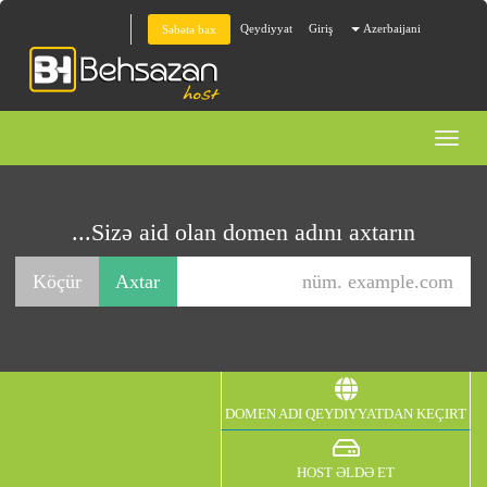
Qeydiyyat
Giriş
Azerbaijani
Səbətə bax
Toggl
naviga
Sizə aid olan domen adını axtarın...
DOMEN ADI QEYDIYYATDAN KEÇIRT
HOST ƏLDƏ ET