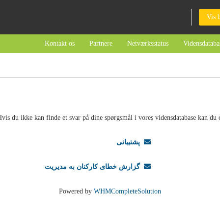
Vis 
Kontakt os
Partnere
Netværksstatus
Vidensdataba
vis du ikke kan finde et svar på dine spørgsmål i vores vidensdatabase kan du o
پشتیبانی
گزارش خطای کارکنان به مدیریت
Powered by
WHMCompleteSolution