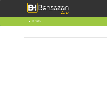
Konto
H