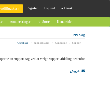
Register
Log ind
Dansk
bestillingskurv
se
Annonceringer
Store
Kundeside
Ny Sag
Opret sag
Support sager
Kundeside
Support
prette en support sag ved at vælge support afdeling nedenfor.
فروش