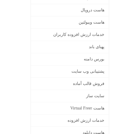
هاست دروپال
هاست ویبولتین
خدمات ارزش افزوده کاربران
پهنای باند
بورس دامنه
پشتیبانی وب سایت
فروش قالب آماده
سایت ساز
هاست Virtual Freer
خدمات ارزش افزوده
هاست دانلود