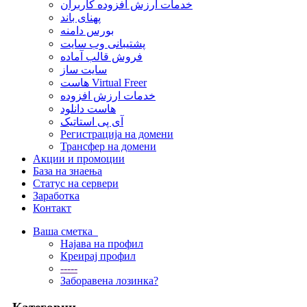
خدمات ارزش افزوده کاربران
پهنای باند
بورس دامنه
پشتیبانی وب سایت
فروش قالب آماده
سایت ساز
هاست Virtual Freer
خدمات ارزش افزوده
هاست دانلود
آی پی استاتیک
Регистрација на домени
Трансфер на домени
Акции и промоции
База на знаења
Статус на сервери
Заработка
Контакт
Ваша сметка
Најава на профил
Креирај профил
-----
Заборавена лозинка?