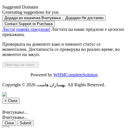
Suggested Domains
Generating suggestions for you
Додади во кошничка
Вчитување...
Додаден
Не достапен
Contact Support to Purchase
Листај повеќе предлози!
Листата на наши предлози е целосно
прикажана.
Проверката на домените како и нивниот статус се
моментални. Достапноста се проверува во реално време, во
моментот на закуп.
Преглед на тикет
Powered by
WHMCompleteSolution
Copyright © 2026 بهسازان هاست. All Rights Reserved.
×
Close
Вчитување...
Вчитување...
Close
Submit