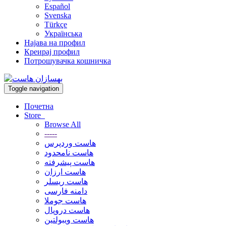
Español
Svenska
Türkçe
Українська
Најава на профил
Креирај профил
Потрошувачка кошничка
Toggle navigation
Почетна
Store
Browse All
-----
هاست وردپرس
هاست نامحدود
هاست پیشرفته
هاست ارزان
هاست ریسلر
دامنه فارسی
هاست جوملا
هاست دروپال
هاست ویبولتین