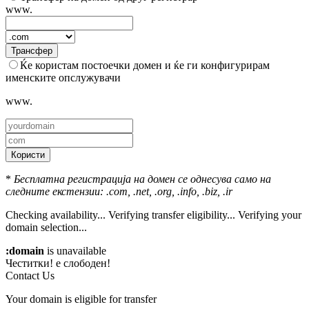
www.
Трансфер
Ќе користам постоечки домен и ќе ги конфигурирам
именските опслужувачи
www.
Користи
*
Бесплатна регистрација на домен се однесува само на
следните екстензии: .com, .net, .org, .info, .biz, .ir
Checking availability...
Verifying transfer eligibility...
Verifying your
domain selection...
:domain
is unavailable
Честитки!
е слободен!
Contact Us
Your domain is eligible for transfer