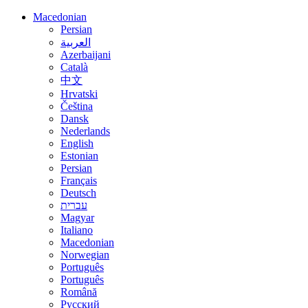
Macedonian
Persian
العربية
Azerbaijani
Català
中文
Hrvatski
Čeština
Dansk
Nederlands
English
Estonian
Persian
Français
Deutsch
עברית
Magyar
Italiano
Macedonian
Norwegian
Português
Português
Română
Русский