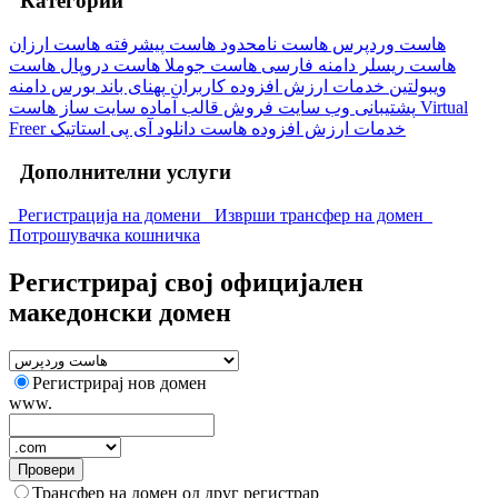
Категории
هاست وردپرس
هاست نامحدود
هاست پیشرفته
هاست ارزان
هاست ریسلر
دامنه فارسی
هاست جوملا
هاست دروپال
هاست
ویبولتین
خدمات ارزش افزوده کاربران
پهنای باند
بورس دامنه
پشتیبانی وب سایت
فروش قالب آماده
سایت ساز
هاست Virtual
Freer
آی پی استاتیک
هاست دانلود
خدمات ارزش افزوده
Дополнителни услуги
Регистрација на домени
Изврши трансфер на домен
Потрошувачка кошничка
Регистрирај свој официјален
македонски домен
Регистрирај нов домен
www.
Провери
Трансфер на домен од друг регистрар