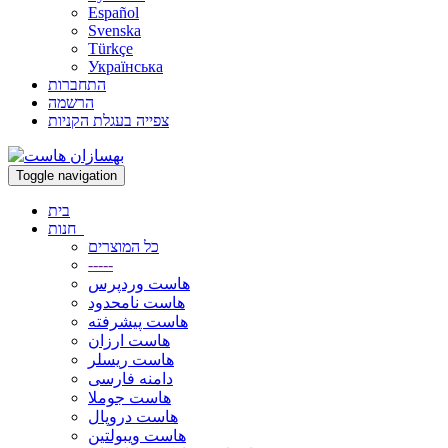
Español
Svenska
Türkçe
Українська
התחברות
הרשמה
צפייה בעגלת הקניות
Toggle navigation
בית
חנות
כל המוצרים
-----
هاست وردپرس
هاست نامحدود
هاست پیشرفته
هاست ارزان
هاست ریسلر
دامنه فارسی
هاست جوملا
هاست دروپال
هاست ویبولتین