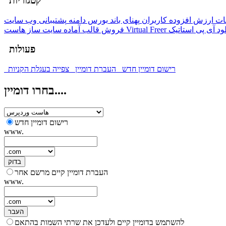
קטגוריות
ت ارزش افزوده کاربران
پهنای باند
بورس دامنه
پشتیبانی وب سایت
ود
آی پی استاتیک
هاست Virtual Freer
فروش قالب آماده
سایت ساز
פעולות
רישום דומיין חדש
העברת דומיין
צפייה בעגלת הקניות
בחרו דומיין....
רישום דומיין חדש
www.
בדוק
העברת דומיין קיים מרשם אחר
www.
העבר
להשתמש בדומיין קיים ולעדכן את שרתי השמות בהתאם