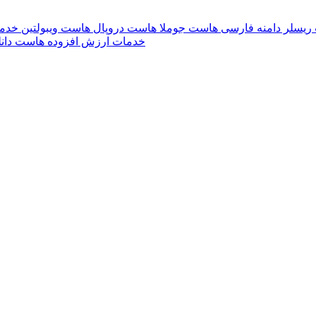
ریسلر
دامنه فارسی
هاست جوملا
هاست دروپال
هاست ویبولتین
خدما
خدمات ارزش افزوده
هاست دانل