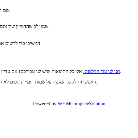
תווים בלבד.
שם הד
שמנו לב שהדומיין שהזנתם הוא שם דומיין בינלאומי. כדי להמשיך, בחרו את שפת הדומיין הרצויה לכם.
המשיכו כדי לרשום את 
אלו כל התוצאות שיש לנו עבורכם! אם עדיין לא מצאתם את מה שאתם מחפשים, אנא נסו ביטוי או מילת חיפוש אחרים.
תנו לנו עוד המלצות!
האפשרות לקבל המלצה על שמות דומיין נוספים לא תמיד זמינה. הבדיקה מתבצעת בזמן אמת בזמן הוספת הדומיין לעגלת הקניות.
Powered by
WHMCompleteSolution