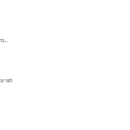
בדיקת בחירת הדומיין שלכם...
בדי
לפני שאתם ממשיכים, אנא וודאו שביטלתם את נעילת הדומיין אצל הרשם הנוכחי.