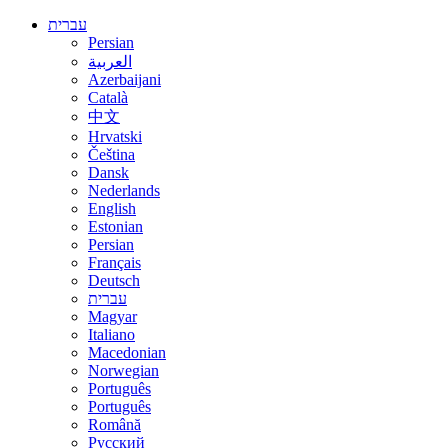
עברית
Persian
العربية
Azerbaijani
Català
中文
Hrvatski
Čeština
Dansk
Nederlands
English
Estonian
Persian
Français
Deutsch
עברית
Magyar
Italiano
Macedonian
Norwegian
Português
Português
Română
Русский