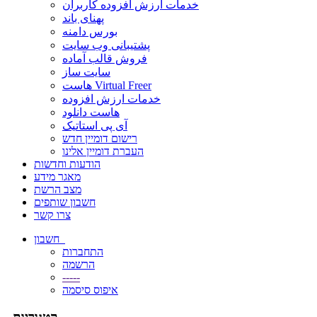
خدمات ارزش افزوده کاربران
پهنای باند
بورس دامنه
پشتیبانی وب سایت
فروش قالب آماده
سایت ساز
هاست Virtual Freer
خدمات ارزش افزوده
هاست دانلود
آی پی استاتیک
רישום דומיין חדש
העברת דומיין אלינו
הודעות וחדשות
מאגר מידע
מצב הרשת
חשבון שותפים
צרו קשר
חשבון
התחברות
הרשמה
-----
איפוס סיסמה