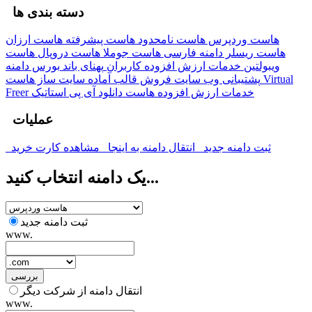
دسته بندی ها
هاست وردپرس
هاست نامحدود
هاست پیشرفته
هاست ارزان
هاست ریسلر
دامنه فارسی
هاست جوملا
هاست دروپال
هاست
ویبولتین
خدمات ارزش افزوده کاربران
پهنای باند
بورس دامنه
پشتیبانی وب سایت
فروش قالب آماده
سایت ساز
هاست Virtual
خدمات ارزش افزوده
هاست دانلود
آی پی استاتیک
Freer
عملیات
ثبت دامنه جدید
انتقال دامنه به اینجا
مشاهده کارت خرید
یک دامنه انتخاب کنید...
ثبت دامنه جدید
www.
بررسی
انتقال دامنه از شرکت دیگر
www.