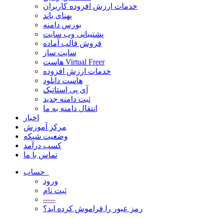
خدمات ارزش افزوده کاربران
پهنای باند
بورس دامنه
پشتیبانی وب سایت
فروش قالب آماده
سایت ساز
هاست Virtual Freer
خدمات ارزش افزوده
هاست دانلود
آی پی استاتیک
ثبت دامنه جدید
انتقال دامنه به ما
اخبار
مرکز آموزش
وضعیت شبکه
کسب درآمد
تماس با ما
حساب
ورود
ثبت نام
-----
رمز عبور را فراموش کرده اید؟