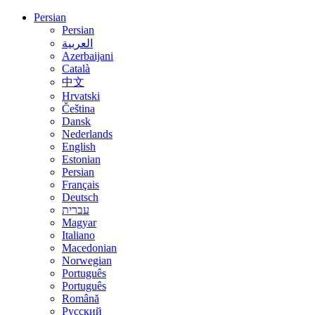
Persian
Persian
العربية
Azerbaijani
Català
中文
Hrvatski
Čeština
Dansk
Nederlands
English
Estonian
Persian
Français
Deutsch
עברית
Magyar
Italiano
Macedonian
Norwegian
Português
Português
Română
Русский