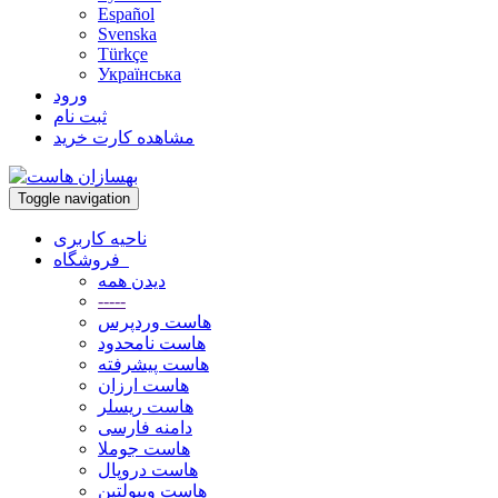
Español
Svenska
Türkçe
Українська
ورود
ثبت نام
مشاهده کارت خرید
Toggle navigation
ناحیه کاربری
فروشگاه
دیدن همه
-----
هاست وردپرس
هاست نامحدود
هاست پیشرفته
هاست ارزان
هاست ریسلر
دامنه فارسی
هاست جوملا
هاست دروپال
هاست ویبولتین