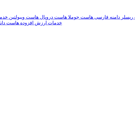
ریسلر
دامنه فارسی
هاست جوملا
هاست دروپال
هاست ویبولتین
خدما
خدمات ارزش افزوده
هاست دانل