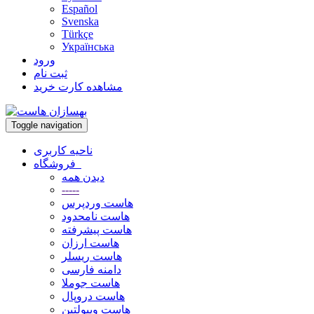
Español
Svenska
Türkçe
Українська
ورود
ثبت نام
مشاهده کارت خرید
Toggle navigation
ناحیه کاربری
فروشگاه
دیدن همه
-----
هاست وردپرس
هاست نامحدود
هاست پیشرفته
هاست ارزان
هاست ریسلر
دامنه فارسی
هاست جوملا
هاست دروپال
هاست ویبولتین