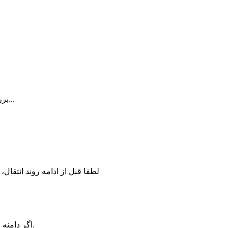
تایید نام های انتخابی...
برر
لطفا قبل از ادامه روند انتقال،
اگر دامنه اخیرا ثبت شده است، لطفا چند روز دیگر مجدد برای انتقال تلاش کنید.