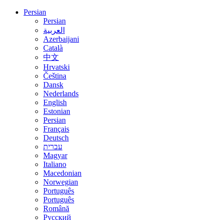
Persian
Persian
العربية
Azerbaijani
Català
中文
Hrvatski
Čeština
Dansk
Nederlands
English
Estonian
Persian
Français
Deutsch
עברית
Magyar
Italiano
Macedonian
Norwegian
Português
Português
Română
Русский