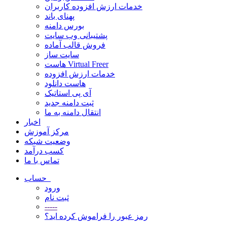
خدمات ارزش افزوده کاربران
پهنای باند
بورس دامنه
پشتیبانی وب سایت
فروش قالب آماده
سایت ساز
هاست Virtual Freer
خدمات ارزش افزوده
هاست دانلود
آی پی استاتیک
ثبت دامنه جدید
انتقال دامنه به ما
اخبار
مرکز آموزش
وضعیت شبکه
کسب درآمد
تماس با ما
حساب
ورود
ثبت نام
-----
رمز عبور را فراموش کرده اید؟