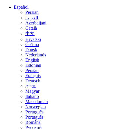
Español
Persian
العربية
Azerbaijani
Català
中文
Hrvatski
Čeština
Dansk
Nederlands
English
Estonian
Persian
Français
Deutsch
עברית
Magyar
Italiano
Macedonian
Norwegian
Português
Português
Română
Русский