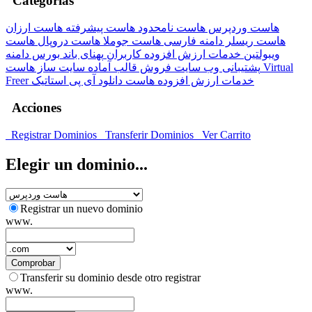
Categorías
هاست وردپرس
هاست نامحدود
هاست پیشرفته
هاست ارزان
هاست ریسلر
دامنه فارسی
هاست جوملا
هاست دروپال
هاست
ویبولتین
خدمات ارزش افزوده کاربران
پهنای باند
بورس دامنه
پشتیبانی وب سایت
فروش قالب آماده
سایت ساز
هاست Virtual
Freer
آی پی استاتیک
هاست دانلود
خدمات ارزش افزوده
Acciones
Registrar Dominios
Transferir Dominios
Ver Carrito
Elegir un dominio...
Registrar un nuevo dominio
www.
Comprobar
Transferir su dominio desde otro registrar
www.