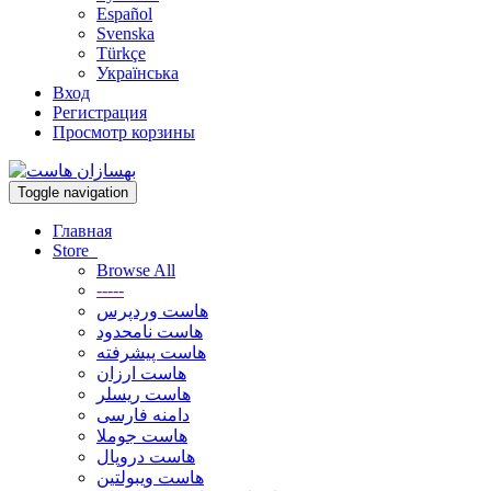
Español
Svenska
Türkçe
Українська
Вход
Регистрация
Просмотр корзины
Toggle navigation
Главная
Store
Browse All
-----
هاست وردپرس
هاست نامحدود
هاست پیشرفته
هاست ارزان
هاست ریسلر
دامنه فارسی
هاست جوملا
هاست دروپال
هاست ویبولتین