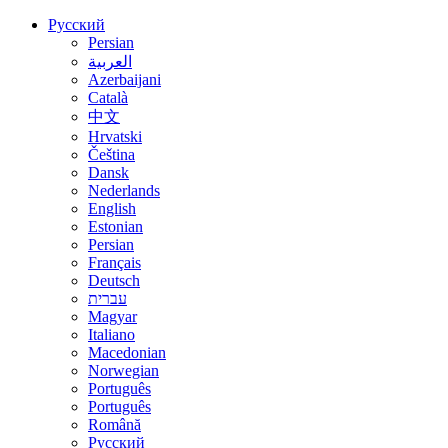
Русский
Persian
العربية
Azerbaijani
Català
中文
Hrvatski
Čeština
Dansk
Nederlands
English
Estonian
Persian
Français
Deutsch
עברית
Magyar
Italiano
Macedonian
Norwegian
Português
Português
Română
Русский