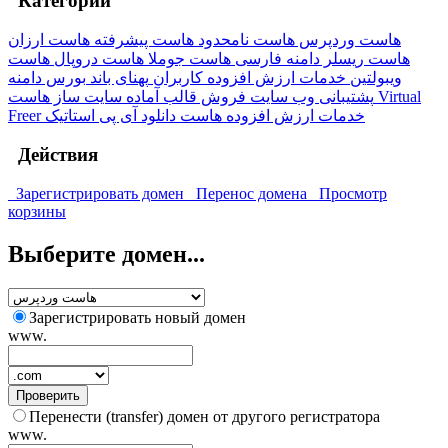
Категории
هاست وردپرس
هاست نامحدود
هاست پیشرفته
هاست ارزان
هاست ریسلر
دامنه فارسی
هاست جوملا
هاست دروپال
هاست
ویبولتین
خدمات ارزش افزوده کاربران
پهنای باند
بورس دامنه
پشتیبانی وب سایت
فروش قالب آماده
سایت ساز
هاست Virtual
Freer
آی پی استاتیک
هاست دانلود
خدمات ارزش افزوده
Действия
Зарегистрировать домен
Перенос домена
Просмотр
корзины
Выберите домен...
Зарегистрировать новый домен
www.
Проверить
Перенести (transfer) домен от другого регистратора
www.