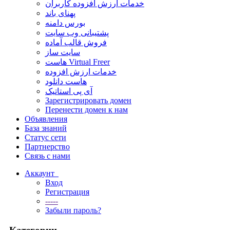
خدمات ارزش افزوده کاربران
پهنای باند
بورس دامنه
پشتیبانی وب سایت
فروش قالب آماده
سایت ساز
هاست Virtual Freer
خدمات ارزش افزوده
هاست دانلود
آی پی استاتیک
Зарегистрировать домен
Перенести домен к нам
Объявления
База знаний
Статус сети
Партнерство
Связь с нами
Аккаунт
Вход
Регистрация
-----
Забыли пароль?