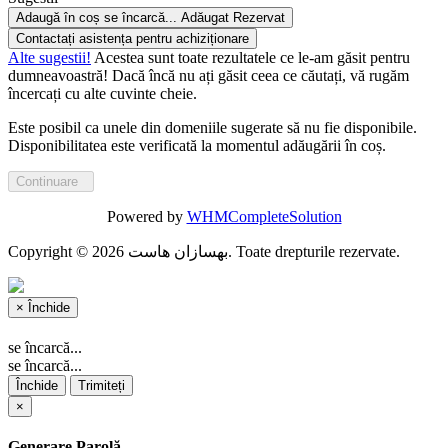
Adaugă în coș
se încarcă...
Adăugat
Rezervat
Contactați asistența pentru achiziționare
Alte sugestii!
Acestea sunt toate rezultatele ce le-am găsit pentru
dumneavoastră! Dacă încă nu ați găsit ceea ce căutați, vă rugăm
încercați cu alte cuvinte cheie.
Este posibil ca unele din domeniile sugerate să nu fie disponibile.
Disponibilitatea este verificată la momentul adăugării în coș.
Continuare
Powered by
WHMCompleteSolution
Copyright © 2026 بهسازان هاست. Toate drepturile rezervate.
×
Închide
se încarcă...
se încarcă...
Închide
Trimiteți
×
Generare Parolă