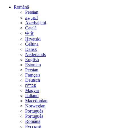
Română
Persian
العربية
Azerbaijani
Català
中文
Hrvatski
Čeština
Dansk
Nederlands
English
Estonian
Persian
Français
Deutsch
עברית
Magyar
Italiano
Macedonian
Norwegian
Português
Português
Română
Русский