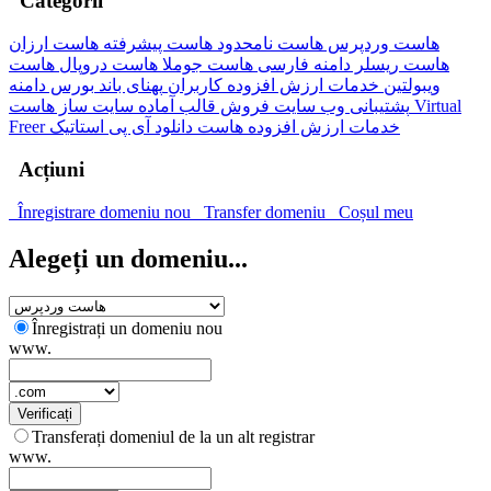
Categorii
هاست وردپرس
هاست نامحدود
هاست پیشرفته
هاست ارزان
هاست ریسلر
دامنه فارسی
هاست جوملا
هاست دروپال
هاست
ویبولتین
خدمات ارزش افزوده کاربران
پهنای باند
بورس دامنه
پشتیبانی وب سایت
فروش قالب آماده
سایت ساز
هاست Virtual
Freer
آی پی استاتیک
هاست دانلود
خدمات ارزش افزوده
Acțiuni
Înregistrare domeniu nou
Transfer domeniu
Coșul meu
Alegeți un domeniu...
Înregistrați un domeniu nou
www.
Verificați
Transferați domeniul de la un alt registrar
www.