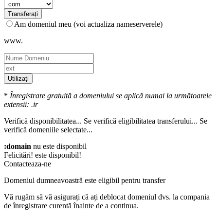
Transferați
Am domeniul meu (voi actualiza nameserverele)
www.
Utilizați
*
Înregistrare gratuită a domeniului se aplică numai la următoarele
extensii: .ir
Verifică disponibilitatea...
Se verifică eligibilitatea transferului...
Se
verifică domeniile selectate...
:domain
nu este disponibil
Felicitări!
este disponibil!
Contacteaza-ne
Domeniul dumneavoastră este eligibil pentru transfer
Vă rugăm să vă asigurați că ați deblocat domeniul dvs. la compania
de înregistrare curentă înainte de a continua.