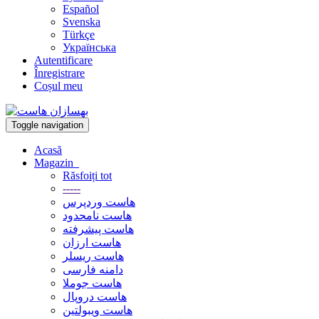
Español
Svenska
Türkçe
Українська
Autentificare
Înregistrare
Coșul meu
Toggle navigation
Acasă
Magazin
Răsfoiți tot
-----
هاست وردپرس
هاست نامحدود
هاست پیشرفته
هاست ارزان
هاست ریسلر
دامنه فارسی
هاست جوملا
هاست دروپال
هاست ویبولتین