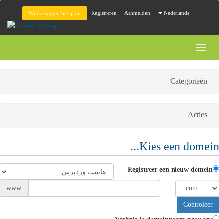
Registreren
Aanmelden
Nederlands
Winkelwagen bekijken
Toggl
naviga
Categorieën
Acties
Kies een domein...
Registreer een nieuw domein
www.
Controleer