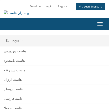
Dansk
Log ind
Register
Vis bestillingskurv
Togg
navig
Kategorier
هاست وردپرس
هاست نامحدود
هاست پیشرفته
هاست ارزان
هاست ریسلر
دامنه فارسی
هاست جوملا