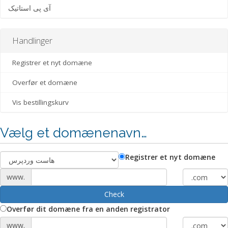
آی پی استاتیک
Handlinger
Registrer et nyt domæne
Overfør et domæne
Vis bestillingskurv
Vælg et domænenavn…
Registrer et nyt domæne
www.
Check
Overfør dit domæne fra en anden registrator
www.