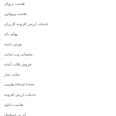
هاست دروپال
هاست ویبولتین
خدمات ارزش افزوده کاربران
پهنای باند
بورس دامنه
پشتیبانی وب سایت
فروش قالب آماده
سایت ساز
هاست Virtual Freer
خدمات ارزش افزوده
هاست دانلود
آی پی استاتیک