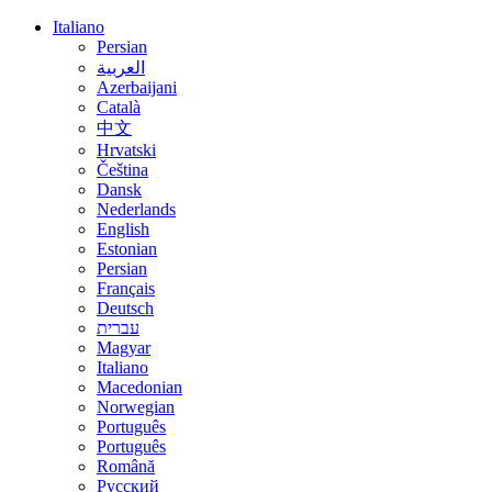
Italiano
Persian
العربية
Azerbaijani
Català
中文
Hrvatski
Čeština
Dansk
Nederlands
English
Estonian
Persian
Français
Deutsch
עברית
Magyar
Italiano
Macedonian
Norwegian
Português
Português
Română
Русский