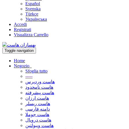
Español
Svenska
Türkçe
Українська
Accedi
Registrati
Visualizza Carrello
Toggle navigation
Home
Negozio
Sfoglia tutto
-----
هاست وردپرس
هاست نامحدود
هاست پیشرفته
هاست ارزان
هاست ریسلر
دامنه فارسی
هاست جوملا
هاست دروپال
هاست ویبولتین