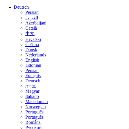
Deutsch
Persian
العربية
Azerbaijani
Català
中文
Hrvatski
Čeština
Dansk
Nederlands
English
Estonian
Persian
Français
Deutsch
עברית
Magyar
Italiano
Macedonian
Norwegian
Português
Português
Română
Русский