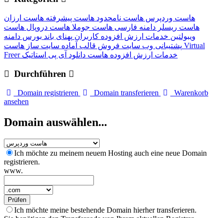
هاست وردپرس
هاست نامحدود
هاست پیشرفته
هاست ارزان
هاست ریسلر
دامنه فارسی
هاست جوملا
هاست دروپال
هاست
ویبولتین
خدمات ارزش افزوده کاربران
پهنای باند
بورس دامنه
پشتیبانی وب سایت
فروش قالب آماده
سایت ساز
هاست Virtual
Freer
آی پی استاتیک
هاست دانلود
خدمات ارزش افزوده
Durchführen
Domain registrieren
Domain transferieren
Warenkorb
ansehen
Domain auswählen...
Ich möchte zu meinem neuem Hosting auch eine neue Domain
registrieren.
www.
Prüfen
Ich möchte meine bestehende Domain hierher transferieren.