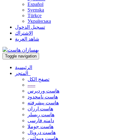
Español
Svenska
Türkçe
Українська
تسجيل الدخول
الإشتراك
شاهد العربة
Toggle navigation
الرئيسية
المتجر
تصفح الكل
-----
هاست وردپرس
هاست نامحدود
هاست پیشرفته
هاست ارزان
هاست ریسلر
دامنه فارسی
هاست جوملا
هاست دروپال
هاست ویبولتین