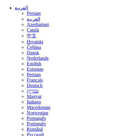
العربية
Persian
العربية
Azerbaijani
Català
中文
Hrvatski
Čeština
Dansk
Nederlands
English
Estonian
Persian
Français
Deutsch
עברית
Magyar
Italiano
Macedonian
Norwegian
Português
Português
Română
Русский