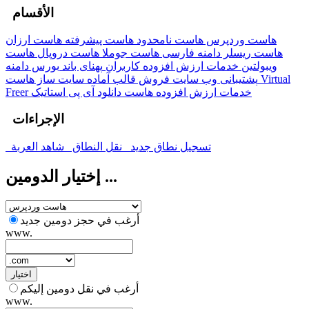
الأقسام
هاست وردپرس
هاست نامحدود
هاست پیشرفته
هاست ارزان
هاست ریسلر
دامنه فارسی
هاست جوملا
هاست دروپال
هاست
ویبولتین
خدمات ارزش افزوده کاربران
پهنای باند
بورس دامنه
پشتیبانی وب سایت
فروش قالب آماده
سایت ساز
هاست Virtual
خدمات ارزش افزوده
هاست دانلود
آی پی استاتیک
Freer
الإجراءات
تسجيل نطاق جديد
نقل النطاق
شاهد العربة
إختيار الدومين ...
أرغب في حجز دومين جديد
www.
اختيار
أرغب في نقل دومين إليكم
www.