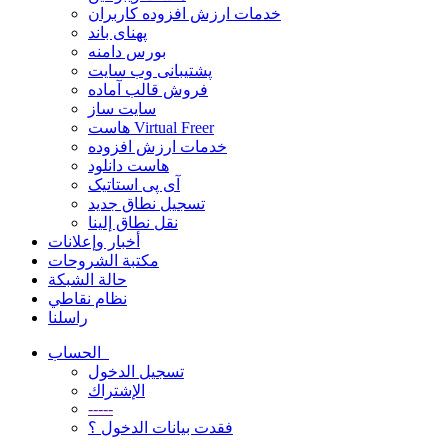
خدمات ارزش افزوده کاربران
پهنای باند
بورس دامنه
پشتیبانی وب سایت
فروش قالب آماده
سایت ساز
هاست Virtual Freer
خدمات ارزش افزوده
هاست دانلود
آی پی استاتیک
تسجيل نطاق جديد
نقل نطاق إلينا
أخبار وإعلانات
مكتبة الشروحات
حالة الشبكة
نظام نقاطي
راسلنا
الحساب
تسجيل الدخول
الإشتراك
-----
فقدت بيانات الدخول ؟