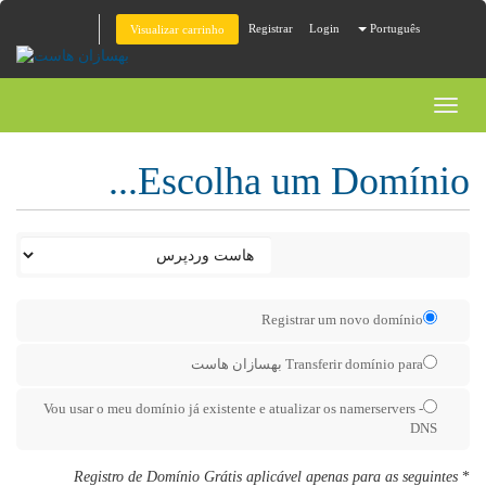
Registrar
Login
Português
Visualizar carrinho
Toggl
naviga
Escolha um Domínio...
Registrar um novo domínio
Transferir domínio para بهسازان هاست
Vou usar o meu domínio já existente e atualizar os namerservers -
DNS
Registro de Domínio Grátis aplicável apenas para as seguintes
*