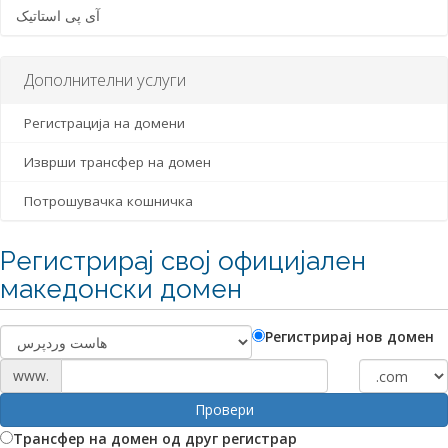
آی پی استاتیک
Дополнителни услуги
Регистрација на домени
Изврши трансфер на домен
Потрошувачка кошничка
Регистрирај свој официјален
македонски домен
Регистрирај нов домен
www.
Провери
Трансфер на домен од друг регистрар