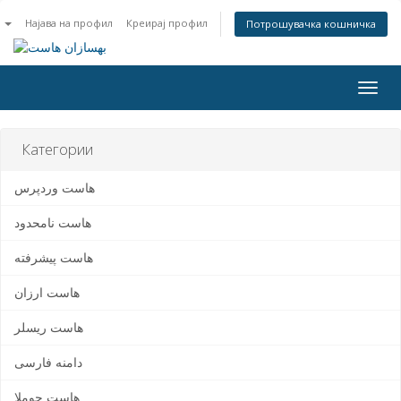
n
Најава на профил
Креирај профил
Потрошувачка кошничка
Togg
navig
Категории
هاست وردپرس
هاست نامحدود
هاست پیشرفته
هاست ارزان
هاست ریسلر
دامنه فارسی
هاست جوملا