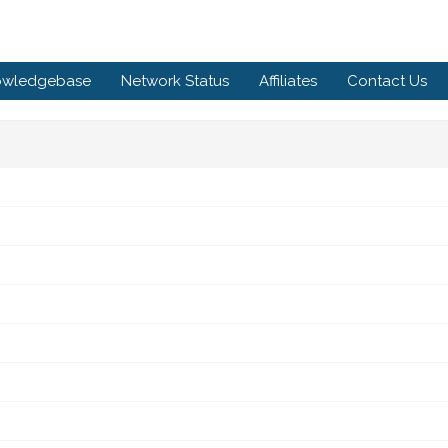
owledgebase
Network Status
Affiliates
Contact Us