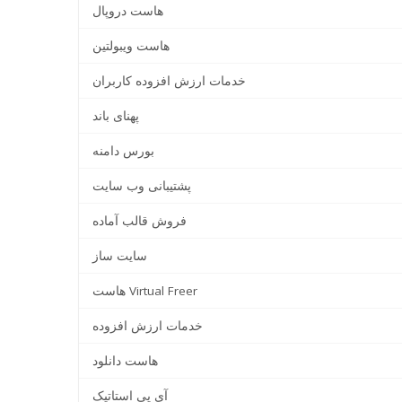
هاست دروپال
هاست ویبولتین
خدمات ارزش افزوده کاربران
پهنای باند
بورس دامنه
پشتیبانی وب سایت
فروش قالب آماده
سایت ساز
هاست Virtual Freer
خدمات ارزش افزوده
هاست دانلود
آی پی استاتیک