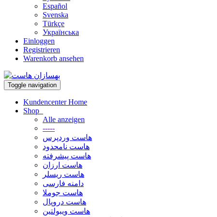
Español
Svenska
Türkçe
Українська
Einloggen
Registrieren
Warenkorb ansehen
Toggle navigation
Kundencenter Home
Shop
Alle anzeigen
-----
هاست وردپرس
هاست نامحدود
هاست پیشرفته
هاست ارزان
هاست ریسلر
دامنه فارسی
هاست جوملا
هاست دروپال
هاست ویبولتین