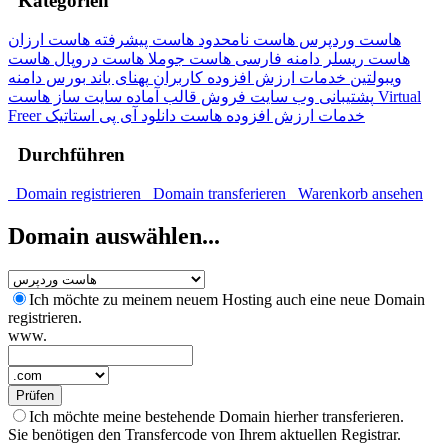
Kategorien
هاست وردپرس
هاست نامحدود
هاست پیشرفته
هاست ارزان
هاست ریسلر
دامنه فارسی
هاست جوملا
هاست دروپال
هاست
ویبولتین
خدمات ارزش افزوده کاربران
پهنای باند
بورس دامنه
پشتیبانی وب سایت
فروش قالب آماده
سایت ساز
هاست Virtual
Freer
آی پی استاتیک
هاست دانلود
خدمات ارزش افزوده
Durchführen
Domain registrieren
Domain transferieren
Warenkorb ansehen
Domain auswählen...
Ich möchte zu meinem neuem Hosting auch eine neue Domain
registrieren.
www.
Prüfen
Ich möchte meine bestehende Domain hierher transferieren.
Sie benötigen den Transfercode von Ihrem aktuellen Registrar.