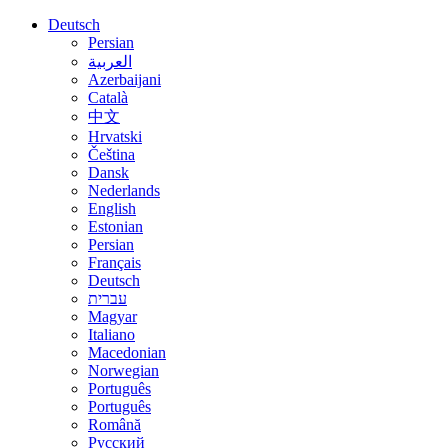
Deutsch
Persian
العربية
Azerbaijani
Català
中文
Hrvatski
Čeština
Dansk
Nederlands
English
Estonian
Persian
Français
Deutsch
עברית
Magyar
Italiano
Macedonian
Norwegian
Português
Português
Română
Русский