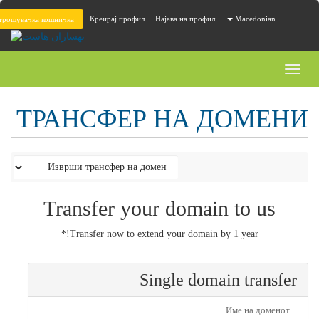
Креирај профил
Најава на профил
Macedonian
трошувачка кошничка
Toggl
naviga
ТРАНСФЕР НА ДОМЕНИ
Transfer your domain to us
Transfer now to extend your domain by 1 year!*
Single domain transfer
Име на доменот