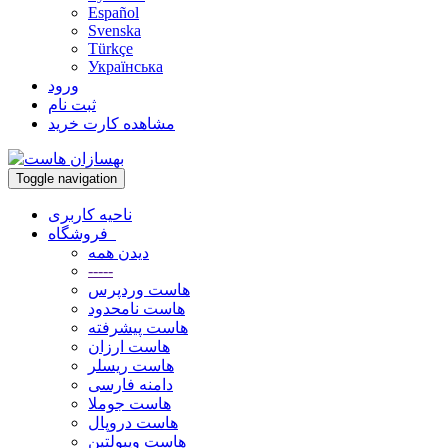
Español
Svenska
Türkçe
Українська
ورود
ثبت نام
مشاهده کارت خرید
Toggle navigation
ناحیه کاربری
فروشگاه
دیدن همه
-----
هاست وردپرس
هاست نامحدود
هاست پیشرفته
هاست ارزان
هاست ریسلر
دامنه فارسی
هاست جوملا
هاست دروپال
هاست ویبولتین