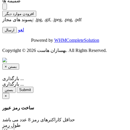
ضمیمه ها
افزودن موارد دیگر
پسوند های مجاز: .jpg, .gif, .jpeg, .png, .pdf
لغو
Powered by
WHMCompleteSolution
Copyright © 2026 بهسازان هاست. All Rights Reserved.
بستن
×
بارگذاری ...
بارگذاری ...
Submit
بستن
×
ساخت رمز عبور
حداقل کاراکترهای رمز 8 عدد می باشد
طول رمز