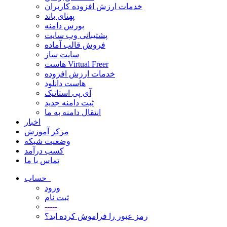
خدمات ارزش افزوده کاربران
پهنای باند
بورس دامنه
پشتیبانی وب سایت
فروش قالب آماده
سایت ساز
هاست Virtual Freer
خدمات ارزش افزوده
هاست دانلود
آی پی استاتیک
ثبت دامنه جدید
انتقال دامنه به ما
اخبار
مرکز آموزش
وضعیت شبکه
کسب درآمد
تماس با ما
حساب
ورود
ثبت نام
-----
رمز عبور را فراموش کرده اید؟