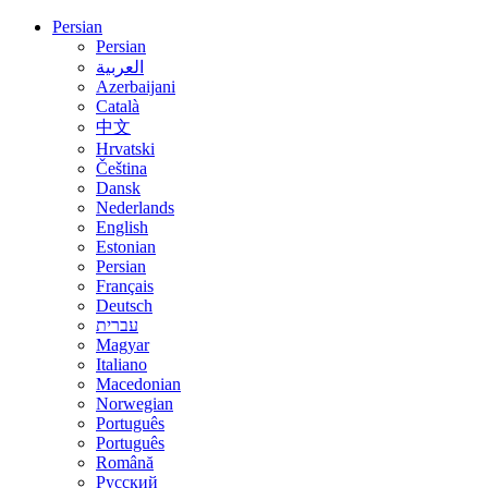
Persian
Persian
العربية
Azerbaijani
Català
中文
Hrvatski
Čeština
Dansk
Nederlands
English
Estonian
Persian
Français
Deutsch
עברית
Magyar
Italiano
Macedonian
Norwegian
Português
Português
Română
Русский