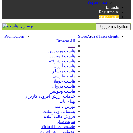
Українська
Entrada
Registrar-se
Veure Carro
Toggle navigation
Promocions
Store
Àrea d'Inici clients
Browse All
-----
هاست وردپرس
هاست نامحدود
هاست پیشرفته
هاست ارزان
هاست ریسلر
دامنه فارسی
هاست جوملا
هاست دروپال
هاست ویبولتین
خدمات ارزش افزوده کاربران
پهنای باند
بورس دامنه
پشتیبانی وب سایت
فروش قالب آماده
سایت ساز
هاست Virtual Freer
خدمات ارزش افزوده