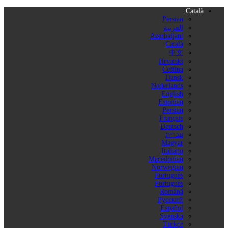
Català
Persian
العربية
Azerbaijani
Català
中文
Hrvatski
Čeština
Dansk
Nederlands
English
Estonian
Persian
Français
Deutsch
עברית
Magyar
Italiano
Macedonian
Norwegian
Português
Português
Română
Русский
Español
Svenska
Türkçe