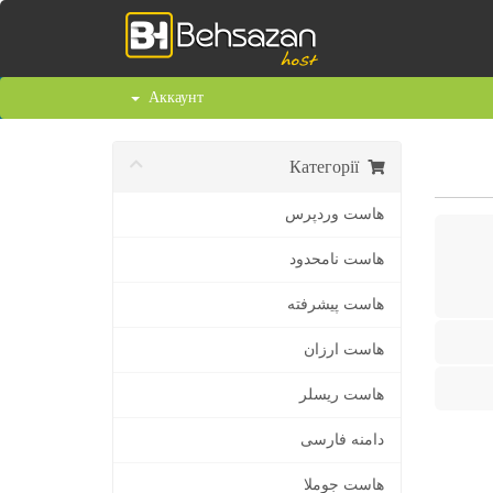
Аккаунт
Категорії
هاست وردپرس
هاست نامحدود
هاست پیشرفته
هاست ارزان
هاست ریسلر
دامنه فارسی
هاست جوملا