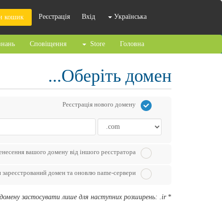
Реєстрація
Вхід
Українська
и кошик
знань
Сповіщення
Store
Головна
Оберіть домен...
Реєстрація нового домену
енесення вашого домену від іншого реєстратора
и зареєстрований домен та оновлю name-сервери
домену застосувати лише для наступних розширень: .ir
*