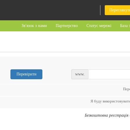
Переглянут
Зв'язок з нами
Партнерство
Статус мережі
База 
Перевірити
www.
Пер
Я буду використовуват
Безкоштовна реєстрація 