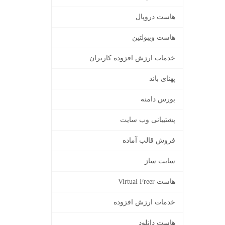
هاست دروپال
هاست ویبولتین
خدمات ارزش افزوده کاربران
پهنای باند
بورس دامنه
پشتیبانی وب سایت
فروش قالب آماده
سایت ساز
هاست Virtual Freer
خدمات ارزش افزوده
هاست دانلود