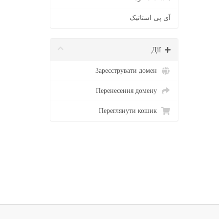
آی پی استاتیک
Дії
Зареєструвати домен
Перенесення домену
Переглянути кошик