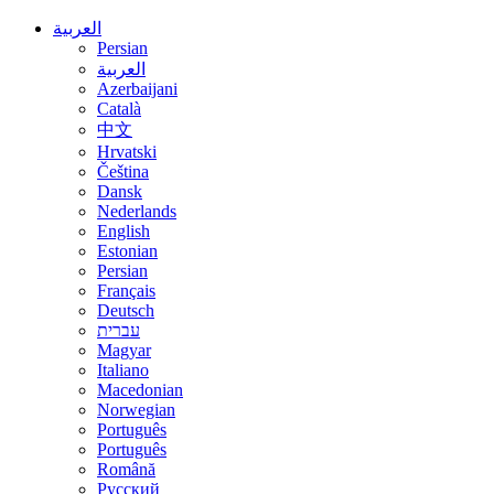
العربية
Persian
العربية
Azerbaijani
Català
中文
Hrvatski
Čeština
Dansk
Nederlands
English
Estonian
Persian
Français
Deutsch
עברית
Magyar
Italiano
Macedonian
Norwegian
Português
Português
Română
Русский