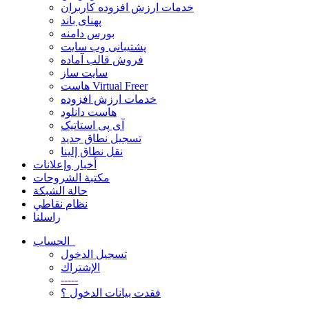
خدمات ارزش افزوده کاربران
پهنای باند
بورس دامنه
پشتیبانی وب سایت
فروش قالب آماده
سایت ساز
هاست Virtual Freer
خدمات ارزش افزوده
هاست دانلود
آی پی استاتیک
تسجيل نطاق جديد
نقل نطاق إلينا
أخبار وإعلانات
مكتبة الشروحات
حالة الشبكة
نظام نقاطي
راسلنا
الحساب
تسجيل الدخول
الإشتراك
-----
فقدت بيانات الدخول ؟