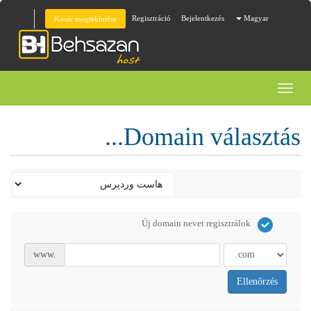
Regisztráció
Bejelentkezés
Magyar
Kosár megtekintése
Toggl
naviga
Domain választás...
Új domain nevet regisztrálok
www.
Ellenőrzés