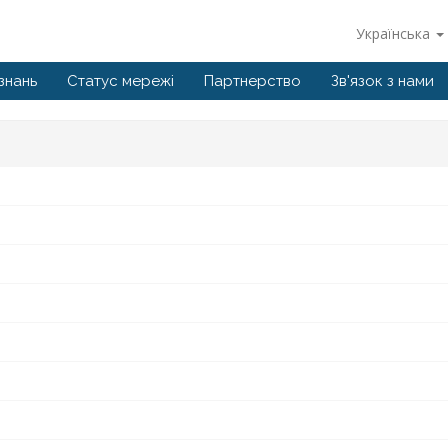
Українська
знань
Статус мережі
Партнерство
Зв'язок з нами