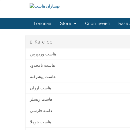
Головна
Store
Сповіщення
База 
Категорії
هاست وردپرس
هاست نامحدود
هاست پیشرفته
هاست ارزان
هاست ریسلر
دامنه فارسی
هاست جوملا