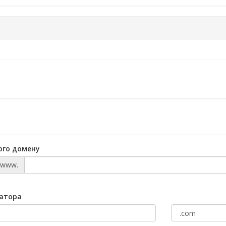
ого домену
www.
ратора