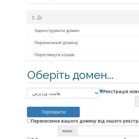
Дії
Зареєструвати домен
Перенесення домену
Переглянути кошик
Оберіть домен...
Реєстрація нов
Перевірити
Перенесення вашого домену від іншого реєст
www.