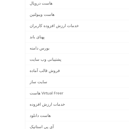
هاست دروپال
هاست ویبولتین
خدمات ارزش افزوده کاربران
پهنای باند
بورس دامنه
پشتیبانی وب سایت
فروش قالب آماده
سایت ساز
هاست Virtual Freer
خدمات ارزش افزوده
هاست دانلود
آی پی استاتیک