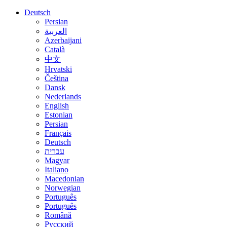
Deutsch
Persian
العربية
Azerbaijani
Català
中文
Hrvatski
Čeština
Dansk
Nederlands
English
Estonian
Persian
Français
Deutsch
עברית
Magyar
Italiano
Macedonian
Norwegian
Português
Português
Română
Русский