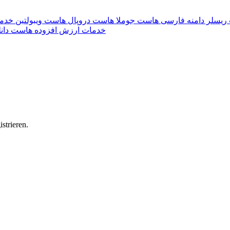
ریسلر
دامنه فارسی
هاست جوملا
هاست دروپال
هاست ویبولتین
خدما
خدمات ارزش افزوده
هاست دانل
strieren.