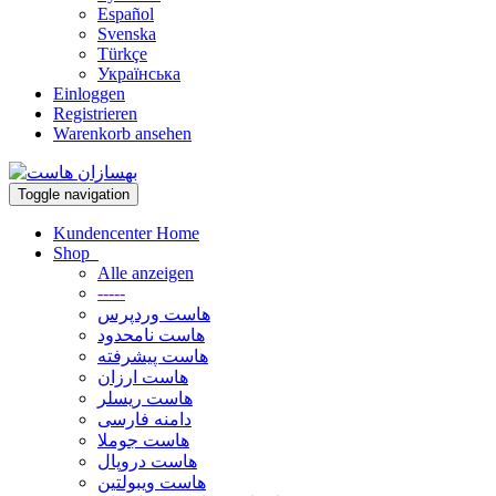
Español
Svenska
Türkçe
Українська
Einloggen
Registrieren
Warenkorb ansehen
Toggle navigation
Kundencenter Home
Shop
Alle anzeigen
-----
هاست وردپرس
هاست نامحدود
هاست پیشرفته
هاست ارزان
هاست ریسلر
دامنه فارسی
هاست جوملا
هاست دروپال
هاست ویبولتین